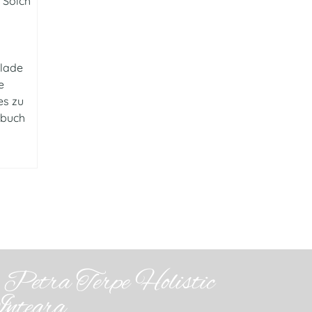
 Solch
 lade
e
es zu
gebuch
Petra Terpe Holistic
Integra