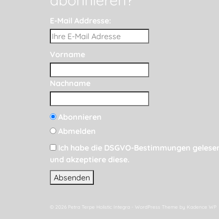
abonnieren?
E-Mail Addresse:
Vorname
Nachname
Abonnieren
Abmelden
Ich habe die DSGVO-Bestimmungen gelese
und akzeptiere diese.
© 2026 Petra Terpe Holistic Integra - WordPress Theme by
Kadence WP