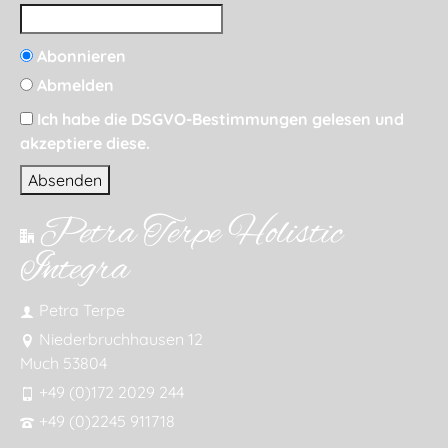
Abonnieren
Abmelden
Ich habe die DSGVO-Bestimmungen gelesen und
akzeptiere diese.
Petra Terpe Holistic
Integra
Petra Terpe
Niederbruchhausen 12
Much 53804
+49 (0)172 2029 244
+49 (0)2245 911718