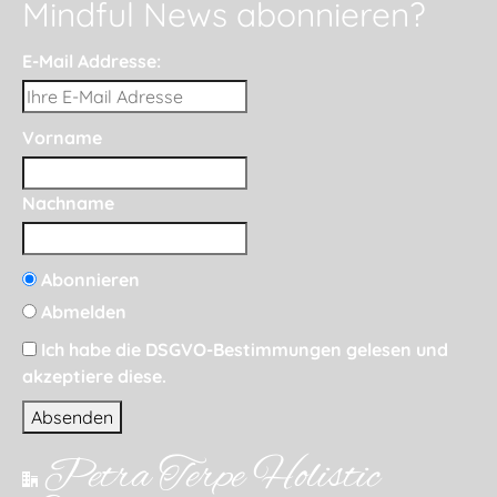
Mindful News abonnieren?
E-Mail Addresse:
Vorname
Nachname
Abonnieren
Abmelden
Ich habe die DSGVO-Bestimmungen gelesen und
akzeptiere diese.
Petra Terpe Holistic