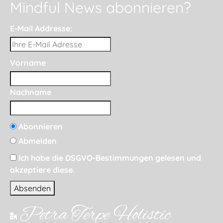
Mindful News abonnieren?
E-Mail Addresse:
Vorname
Nachname
Abonnieren
Abmelden
Ich habe die DSGVO-Bestimmungen gelesen und
akzeptiere diese.
Petra Terpe Holistic