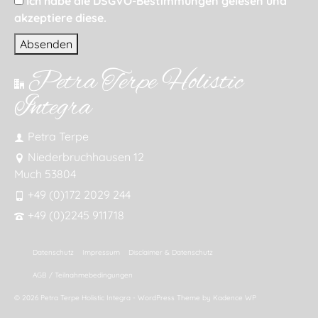
Ich habe die DSGVO-Bestimmungen gelesen und
akzeptiere diese.
Petra Terpe Holistic
Integra
Petra Terpe
Niederbruchhausen 12
Much 53804
+49 (0)172 2029 244
+49 (0)2245 911718
Datenschutz
Impressum
Disclaimer & Datenschutz
AGB / Teilnahmebedingungen
© 2026 Petra Terpe Holistic Integra - WordPress Theme by
Kadence WP