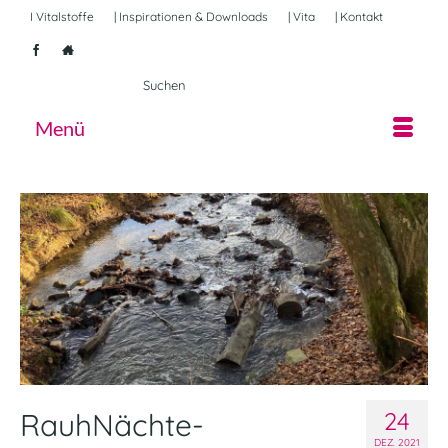
I Vitalstoffe
| Inspirationen & Downloads
| Vita
| Kontakt
Suche
nach:
Menü
RauhNächte-
24
DEZ. 2021